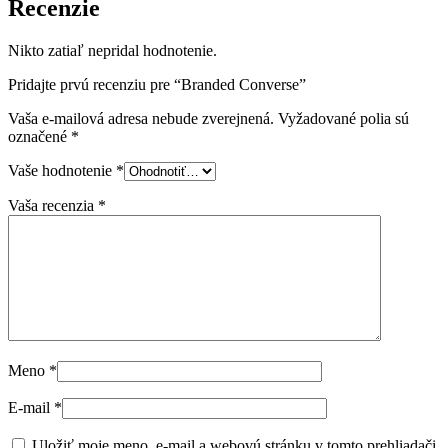
Recenzie
Nikto zatiaľ nepridal hodnotenie.
Pridajte prvú recenziu pre “Branded Converse”
Vaša e-mailová adresa nebude zverejnená.
Vyžadované polia sú
označené
*
Vaše hodnotenie
*
Vaša recenzia
*
Meno
*
E-mail
*
Uložiť moje meno, e-mail a webovú stránku v tomto prehliadači