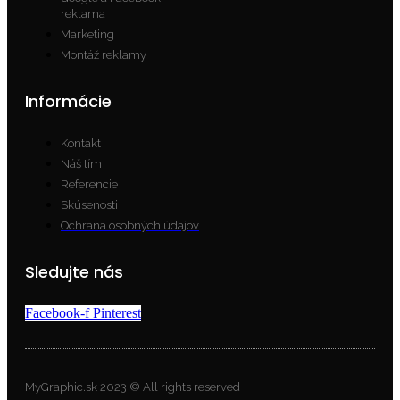
reklama
Marketing
Montáž reklamy
Informácie
Kontakt
Náš tím
Referencie
Skúsenosti
Ochrana osobných údajov
Sledujte nás
Facebook-f
Pinterest
MyGraphic.sk 2023 © All rights reserved