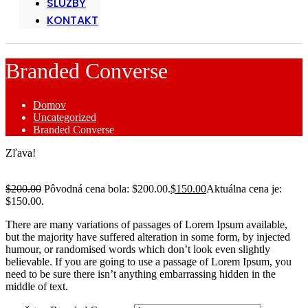
SLUŽBY
KONTAKT
Branded Converse
Domov
Uncategorized
Branded Converse
Zľava!
$
200.00
Pôvodná cena bola: $200.00.
$
150.00
Aktuálna cena je:
$150.00.
There are many variations of passages of Lorem Ipsum available,
but the majority have suffered alteration in some form, by injected
humour, or randomised words which don’t look even slightly
believable. If you are going to use a passage of Lorem Ipsum, you
need to be sure there isn’t anything embarrassing hidden in the
middle of text.