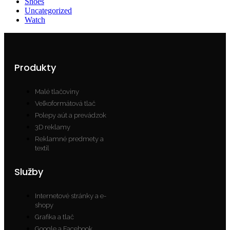
Shoes
Uncategorized
Watch
Produkty
Malé tlačoviny
Veľkoformátová tlač
Polepy aút a prevádzok
3D reklamy
Reklamné predmety a
textil
Služby
Internetové stránky a e-
shopy
Grafika a tlač
Google a Facebook