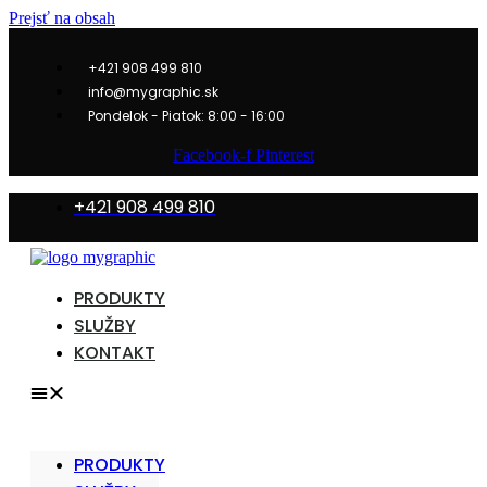
Prejsť na obsah
+421 908 499 810
info@mygraphic.sk
Pondelok - Piatok: 8:00 - 16:00
Facebook-f
Pinterest
+421 908 499 810
PRODUKTY
SLUŽBY
KONTAKT
PRODUKTY