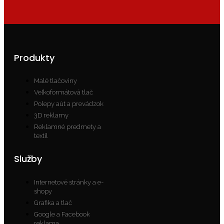
Produkty
Malé tlačoviny
Veľkoformátová tlač
Polepy aút a prevádzok
3D reklamy
Reklamné predmety a
textil
Služby
Internetové stránky a e-
shopy
Grafika a tlač
Google a Facebook
reklama