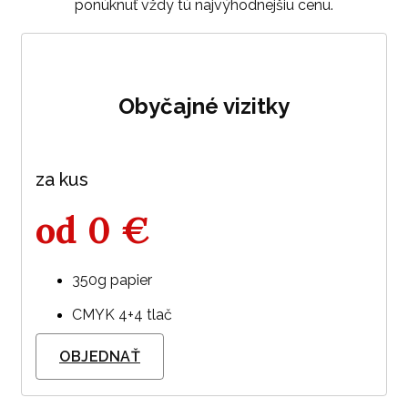
ponúknuť vždy tú najvýhodnejšiu cenu.
Obyčajné vizitky
za kus
od
0
€
350g papier
CMYK 4+4 tlač
OBJEDNAŤ