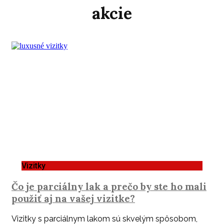
akcie
Vizitky
Čo je parciálny lak a prečo by ste ho mali
použiť aj na vašej vizitke?
Vizitky s parciálnym lakom sú skvelým spôsobom,