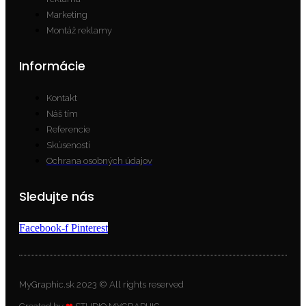
Marketing
Montáž reklamy
Informácie
Kontakt
Náš tím
Referencie
Skúsenosti
Ochrana osobných údajov
Sledujte nás
Facebook-f
Pinterest
MyGraphic.sk 2023 © All rights reserved