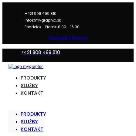
Prejsť
na
+421 908 499 810
obsah
info@mygraphic.sk
Pondelok - Piatok: 8:00 - 16:00
Facebook-f
Pinterest
+421 908 499 810
PRODUKTY
SLUŽBY
KONTAKT
PRODUKTY
SLUŽBY
KONTAKT