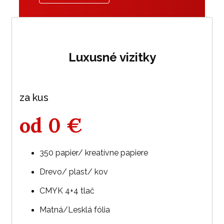
Luxusné vizitky
za kus
od
0
€
350 papier/ kreatívne papiere
Drevo/ plast/ kov
CMYK 4+4 tlač
Matná/Lesklá fólia