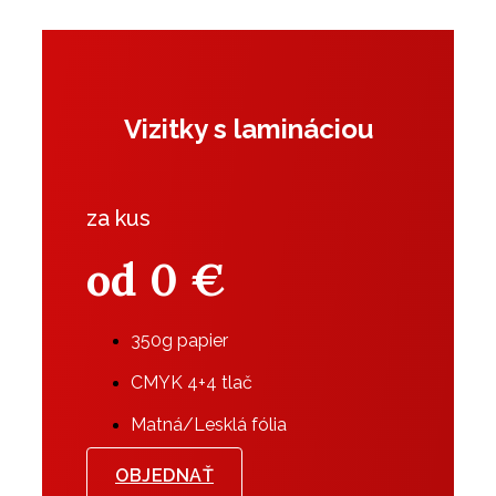
Vizitky s lamináciou
za kus
od
0
€
350g papier
CMYK 4+4 tlač
Matná/Lesklá fólia
OBJEDNAŤ