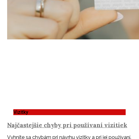
Vizitky
Najčastejšie chyby pri používaní vizitiek
Vyhnite sa chybám pri návrhu vizitky a pri jej používaní.